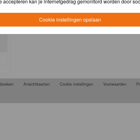
e accepteren kan je internetgedrag gemonitord worden door soc
Cookie instellingen opslaan
jkboeken
Ansichtkaarten
Cookie instellingen
Voorwaarden
Pr