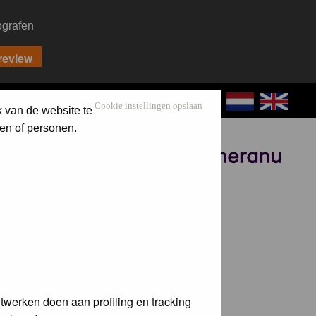
ografen
CONTACT
LOG IN
Cookie instellingen opslaan
k van de website te
en of personen.
Sponsored by
twerken doen aan profiling en tracking