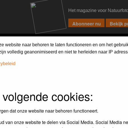
Het magazine voor Natuurfot
PIXPAS
FORUM
MAGAZINE
WEBSHOP
FAQ
SEARCH
ze website naar behoren te laten functioneren en om het gebrui
jn volledig geanonimiseerd en niet te herleiden naar IP adress
cybeleid
assword to log in.
 volgende cookies:
rgen dat onze website naar behoren functioneert.
d van onze website te delen via Social Media. Social Media ne