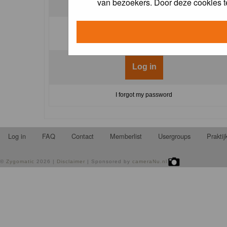
van bezoekers. Door deze cookies t
Log me on automatically each visit:
I forgot my password
Log in
FAQ
Contact
Memberlist
Usergroups
Prakti
©
Zygomatic
2026 |
Disclaimer
| Sponsored by
cameraNu.nl