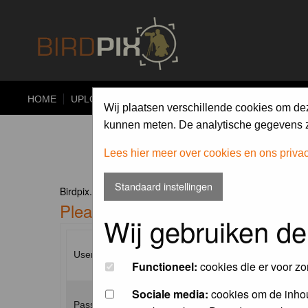
HOME
UPLOAD
ALBUMS
PHOTO COMPETITIONS
Wij plaatsen verschillende cookies om de
kunnen meten. De analytische gegevens zi
Lees hier meer over cookies en ons priva
Standaard instellingen
Birdpix.nl Forum Index
Please enter your username and p
Wij gebruiken de
Username:
Functioneel:
cookies die er voor zo
Sociale media:
cookies om de inhou
Password: