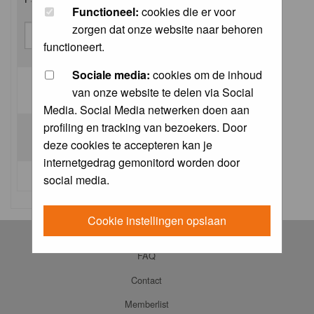
Functioneel:
cookies die er voor
zorgen dat onze website naar behoren
functioneert.
Sociale media:
cookies om de inhoud
van onze website te delen via Social
Log me on automatically each visit:
Media. Social Media netwerken doen aan
profiling en tracking van bezoekers. Door
deze cookies te accepteren kan je
internetgedrag gemonitord worden door
I forgot my password
social media.
Cookie instellingen opslaan
Log in
FAQ
Contact
Memberlist