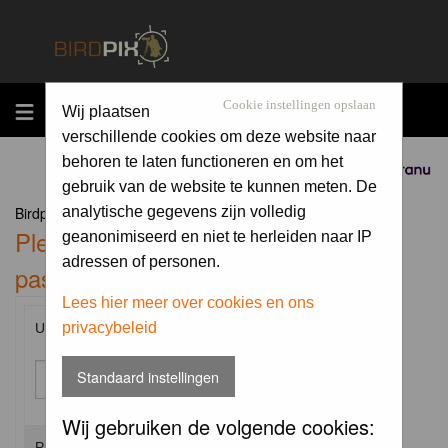
MENU
Cookie instellingen opslaan
Wij plaatsen
verschillende cookies om deze website naar
behoren te laten functioneren en om het
Sponsored by
gebruik van de website te kunnen meten. De
Birdpix.nl Forum Index
analytische gegevens zijn volledig
Please enter your username and
geanonimiseerd en niet te herleiden naar IP
adressen of personen.
password to log in.
Lees hier meer over cookies en ons
privacybeleid
Username:
Standaard instellingen
Wij gebruiken de volgende cookies:
Password: