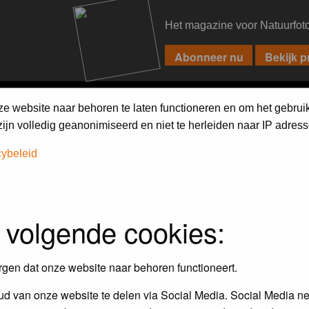
Het magazine voor Natuurfot
PIXPAS
FORUM
MAGAZINE
WEBSHOP
FAQ
SEARCH
ze website naar behoren te laten functioneren en om het gebrui
jn volledig geanonimiseerd en niet te herleiden naar IP adress
cybeleid
assword to log in.
 volgende cookies:
rgen dat onze website naar behoren functioneert.
d van onze website te delen via Social Media. Social Media ne