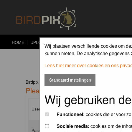
HOME
UPLOAD
ALBUMS
PHOTO COMPETITIONS
Wij plaatsen verschillende cookies om de
kunnen meten. De analytische gegevens zi
Lees hier meer over cookies en ons priva
Standaard instellingen
Birdpix.nl Forum Index
Please enter your username and p
Wij gebruiken de
Username:
Functioneel:
cookies die er voor zo
Sociale media:
cookies om de inhou
Password: