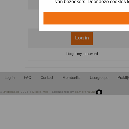
van bezoekers. Door deze cookies t
Log me on automatically each visit:
I forgot my password
Log in
FAQ
Contact
Memberlist
Usergroups
Prakti
©
Zygomatic
2026 |
Disclaimer
| Sponsored by
cameraNu.nl