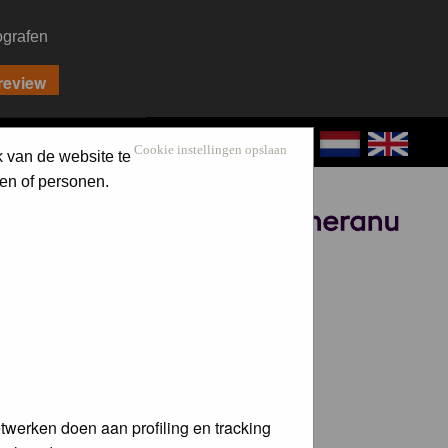
ografen
CONTACT
LOG IN
Cookie instellingen opslaan
k van de website te
en of personen.
Sponsored by
twerken doen aan profiling en tracking