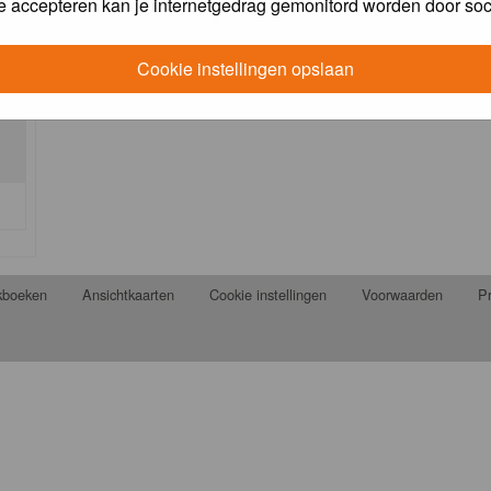
e accepteren kan je internetgedrag gemonitord worden door soc
Cookie instellingen opslaan
jkboeken
Ansichtkaarten
Cookie instellingen
Voorwaarden
Pr