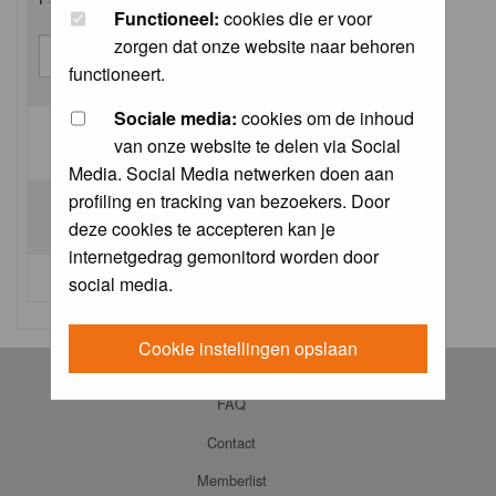
Functioneel:
cookies die er voor
zorgen dat onze website naar behoren
functioneert.
Sociale media:
cookies om de inhoud
van onze website te delen via Social
Log me on automatically each visit:
Media. Social Media netwerken doen aan
profiling en tracking van bezoekers. Door
deze cookies te accepteren kan je
internetgedrag gemonitord worden door
I forgot my password
social media.
Cookie instellingen opslaan
Log in
FAQ
Contact
Memberlist