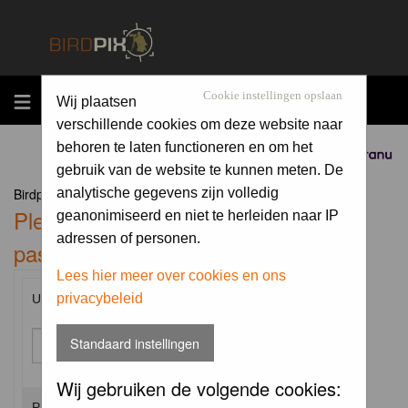
MENU
Cookie instellingen opslaan
Wij plaatsen
verschillende cookies om deze website naar
behoren te laten functioneren en om het
Sponsored by
gebruik van de website te kunnen meten. De
Birdpix.nl Forum Index
analytische gegevens zijn volledig
Please enter your username and
geanonimiseerd en niet te herleiden naar IP
adressen of personen.
password to log in.
Lees hier meer over cookies en ons
privacybeleid
Username:
Standaard instellingen
Wij gebruiken de volgende cookies:
Password: