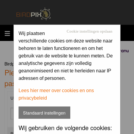
MENU
Cookie instellingen opslaan
Wij plaatsen
verschillende cookies om deze website naar
behoren te laten functioneren en om het
Sponsored by
gebruik van de website te kunnen meten. De
Birdpix.nl Forum Index
analytische gegevens zijn volledig
Please enter your username and
geanonimiseerd en niet te herleiden naar IP
adressen of personen.
password to log in.
Lees hier meer over cookies en ons
privacybeleid
Username:
Standaard instellingen
Wij gebruiken de volgende cookies:
Password: