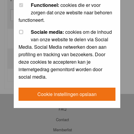
Functioneel:
cookies die er voor
zorgen dat onze website naar behoren
functioneert.
Sociale media:
cookies om de inhoud
van onze website te delen via Social
Log me on automatically each visit:
Media. Social Media netwerken doen aan
profiling en tracking van bezoekers. Door
deze cookies te accepteren kan je
internetgedrag gemonitord worden door
I forgot my password
social media.
Cookie instellingen opslaan
Log in
FAQ
Contact
Memberlist