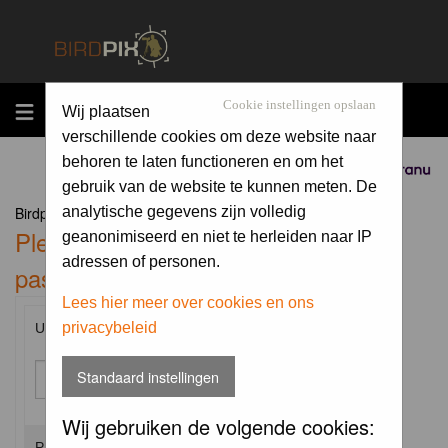
MENU
Cookie instellingen opslaan
Wij plaatsen
verschillende cookies om deze website naar
behoren te laten functioneren en om het
Sponsored by
gebruik van de website te kunnen meten. De
Birdpix.nl Forum Index
analytische gegevens zijn volledig
Please enter your username and
geanonimiseerd en niet te herleiden naar IP
adressen of personen.
password to log in.
Lees hier meer over cookies en ons
privacybeleid
Username:
Standaard instellingen
Wij gebruiken de volgende cookies:
Password: