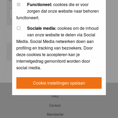
Functioneel:
cookies die er voor
zorgen dat onze website naar behoren
functioneert.
Sociale media:
cookies om de inhoud
van onze website te delen via Social
Log me on automatically each visit:
Media. Social Media netwerken doen aan
profiling en tracking van bezoekers. Door
deze cookies te accepteren kan je
internetgedrag gemonitord worden door
I forgot my password
social media.
Cookie instellingen opslaan
Log in
FAQ
Contact
Memberlist