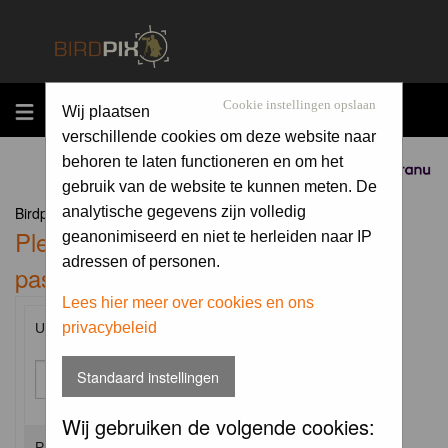
MENU
Cookie instellingen opslaan
Wij plaatsen
verschillende cookies om deze website naar
behoren te laten functioneren en om het
Sponsored by
gebruik van de website te kunnen meten. De
Birdpix.nl Forum Index
analytische gegevens zijn volledig
Please enter your username and
geanonimiseerd en niet te herleiden naar IP
adressen of personen.
password to log in.
Lees hier meer over cookies en ons
privacybeleid
Username:
Standaard instellingen
Wij gebruiken de volgende cookies:
Password: