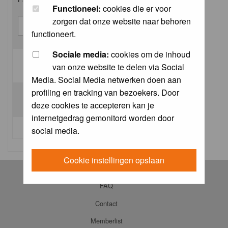
Functioneel:
cookies die er voor
zorgen dat onze website naar behoren
functioneert.
Sociale media:
cookies om de inhoud
van onze website te delen via Social
Log me on automatically each visit:
Media. Social Media netwerken doen aan
profiling en tracking van bezoekers. Door
deze cookies te accepteren kan je
internetgedrag gemonitord worden door
I forgot my password
social media.
Cookie instellingen opslaan
Log in
FAQ
Contact
Memberlist