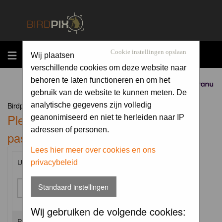
MENU
Cookie instellingen opslaan
Wij plaatsen
verschillende cookies om deze website naar
behoren te laten functioneren en om het
Sponsored by
gebruik van de website te kunnen meten. De
Birdpix.nl Forum Index
analytische gegevens zijn volledig
Please enter your username and
geanonimiseerd en niet te herleiden naar IP
adressen of personen.
password to log in.
Lees hier meer over cookies en ons
privacybeleid
Username:
Standaard instellingen
Wij gebruiken de volgende cookies:
Password: