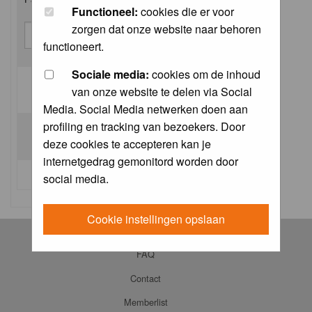
Functioneel:
cookies die er voor
zorgen dat onze website naar behoren
functioneert.
Sociale media:
cookies om de inhoud
van onze website te delen via Social
Log me on automatically each visit:
Media. Social Media netwerken doen aan
profiling en tracking van bezoekers. Door
deze cookies te accepteren kan je
internetgedrag gemonitord worden door
I forgot my password
social media.
Cookie instellingen opslaan
Log in
FAQ
Contact
Memberlist