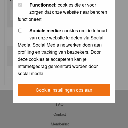
Functioneel:
cookies die er voor
zorgen dat onze website naar behoren
functioneert.
Sociale media:
cookies om de inhoud
van onze website te delen via Social
Log me on automatically each visit:
Media. Social Media netwerken doen aan
profiling en tracking van bezoekers. Door
deze cookies te accepteren kan je
internetgedrag gemonitord worden door
I forgot my password
social media.
Cookie instellingen opslaan
Log in
FAQ
Contact
Memberlist