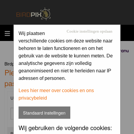
MENU
Cookie instellingen opslaan
Wij plaatsen
verschillende cookies om deze website naar
behoren te laten functioneren en om het
Sponsored by
gebruik van de website te kunnen meten. De
Birdpix.nl Forum Index
analytische gegevens zijn volledig
Please enter your username and
geanonimiseerd en niet te herleiden naar IP
adressen of personen.
password to log in.
Lees hier meer over cookies en ons
privacybeleid
Username:
Standaard instellingen
Wij gebruiken de volgende cookies:
Password: