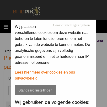
MENU
Cookie instellingen opslaan
Wij plaatsen
verschillende cookies om deze website naar
behoren te laten functioneren en om het
Sponsored by
gebruik van de website te kunnen meten. De
Birdpix.nl Forum Index
analytische gegevens zijn volledig
Please enter your username and
geanonimiseerd en niet te herleiden naar IP
adressen of personen.
password to log in.
Lees hier meer over cookies en ons
privacybeleid
Username:
Standaard instellingen
Wij gebruiken de volgende cookies:
Password: