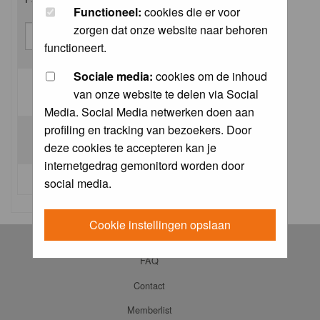
Functioneel:
cookies die er voor
zorgen dat onze website naar behoren
functioneert.
Sociale media:
cookies om de inhoud
van onze website te delen via Social
Log me on automatically each visit:
Media. Social Media netwerken doen aan
profiling en tracking van bezoekers. Door
deze cookies te accepteren kan je
internetgedrag gemonitord worden door
I forgot my password
social media.
Cookie instellingen opslaan
Log in
FAQ
Contact
Memberlist