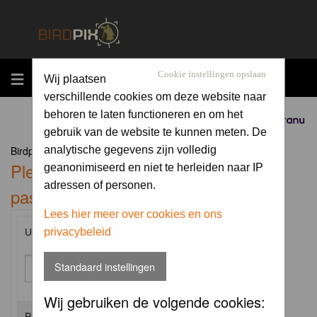
MENU
Cookie instellingen opslaan
Wij plaatsen
verschillende cookies om deze website naar
behoren te laten functioneren en om het
Sponsored by
gebruik van de website te kunnen meten. De
Birdpix.nl Forum Index
analytische gegevens zijn volledig
Please enter your username and
geanonimiseerd en niet te herleiden naar IP
adressen of personen.
password to log in.
Lees hier meer over cookies en ons
privacybeleid
Username:
Standaard instellingen
Wij gebruiken de volgende cookies:
Password: