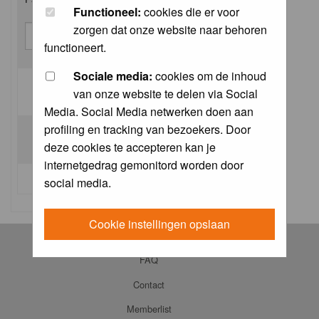
Functioneel:
cookies die er voor
zorgen dat onze website naar behoren
functioneert.
Sociale media:
cookies om de inhoud
van onze website te delen via Social
Log me on automatically each visit:
Media. Social Media netwerken doen aan
profiling en tracking van bezoekers. Door
deze cookies te accepteren kan je
internetgedrag gemonitord worden door
I forgot my password
social media.
Cookie instellingen opslaan
Log in
FAQ
Contact
Memberlist