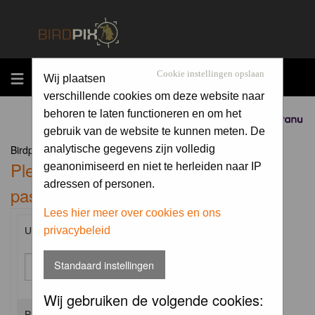
MENU
Cookie instellingen opslaan
Wij plaatsen
verschillende cookies om deze website naar
behoren te laten functioneren en om het
Sponsored by
gebruik van de website te kunnen meten. De
Birdpix.nl Forum Index
analytische gegevens zijn volledig
Please enter your username and
geanonimiseerd en niet te herleiden naar IP
adressen of personen.
password to log in.
Lees hier meer over cookies en ons
privacybeleid
Username:
Standaard instellingen
Wij gebruiken de volgende cookies:
Password: