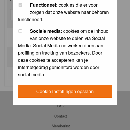
Functioneel:
cookies die er voor
zorgen dat onze website naar behoren
functioneert.
Sociale media:
cookies om de inhoud
van onze website te delen via Social
Log me on automatically each visit:
Media. Social Media netwerken doen aan
profiling en tracking van bezoekers. Door
deze cookies te accepteren kan je
internetgedrag gemonitord worden door
I forgot my password
social media.
Cookie instellingen opslaan
Log in
FAQ
Contact
Memberlist