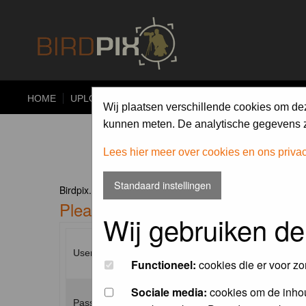
HOME
UPLOAD
ALBUMS
PHOTO COMPETITIONS
Wij plaatsen verschillende cookies om de
kunnen meten. De analytische gegevens zi
Lees hier meer over cookies en ons priva
Standaard instellingen
Birdpix.nl Forum Index
Please enter your username and p
Wij gebruiken de
Username:
Functioneel:
cookies die er voor zo
Sociale media:
cookies om de inhou
Password: