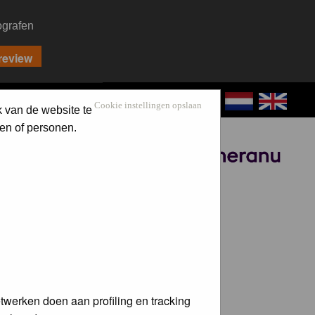
ografen
CONTACT
LOG IN
Cookie instellingen opslaan
k van de website te
en of personen.
Sponsored by
twerken doen aan profiling en tracking