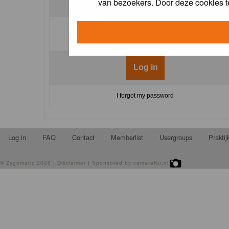
van bezoekers. Door deze cookies t
Log me on automatically each visit:
I forgot my password
Log in
FAQ
Contact
Memberlist
Usergroups
Prakti
©
Zygomatic
2026 |
Disclaimer
| Sponsored by
cameraNu.nl