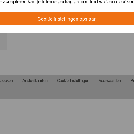
e accepteren kan je internetgedrag gemonitord worden door soc
Cookie instellingen opslaan
jkboeken
Ansichtkaarten
Cookie instellingen
Voorwaarden
Pr