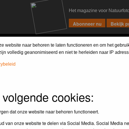
Het magazine voor Natuurfot
PIXPAS
FORUM
MAGAZINE
WEBSHOP
FAQ
SEARCH
ze website naar behoren te laten functioneren en om het gebrui
jn volledig geanonimiseerd en niet te herleiden naar IP adress
cybeleid
assword to log in.
 volgende cookies:
rgen dat onze website naar behoren functioneert.
d van onze website te delen via Social Media. Social Media ne