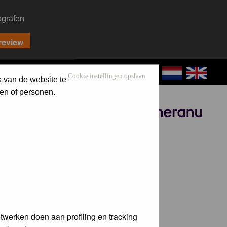
ografen
CONTACT
LOG IN
Cookie instellingen opslaan
k van de website te
en of personen.
Sponsored by
twerken doen aan profiling en tracking