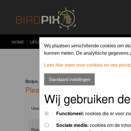
HOME
UPLOAD
ALBUMS
PHOTO COMPETITIONS
Wij plaatsen verschillende cookies om de
kunnen meten. De analytische gegevens zi
Lees hier meer over cookies en ons priva
Standaard instellingen
Birdpix.nl Forum Index
Please enter your username and p
Wij gebruiken de
Username:
Functioneel:
cookies die er voor zo
Sociale media:
cookies om de inhou
Password: