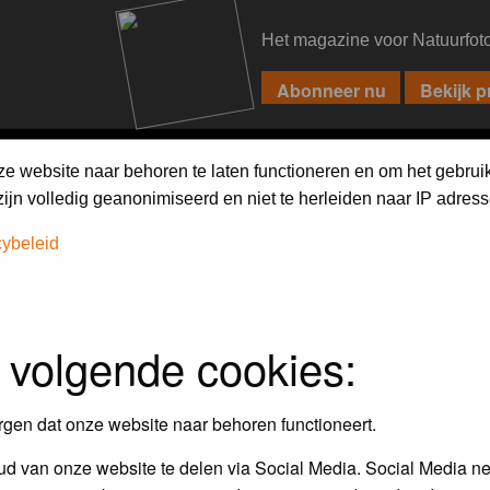
Het magazine voor Natuurfot
PIXPAS
FORUM
MAGAZINE
WEBSHOP
FAQ
SEARCH
ze website naar behoren te laten functioneren en om het gebrui
jn volledig geanonimiseerd en niet te herleiden naar IP adress
cybeleid
assword to log in.
 volgende cookies:
rgen dat onze website naar behoren functioneert.
d van onze website te delen via Social Media. Social Media ne