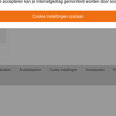
e accepteren kan je internetgedrag gemonitord worden door soc
Cookie instellingen opslaan
jkboeken
Ansichtkaarten
Cookie instellingen
Voorwaarden
Pr