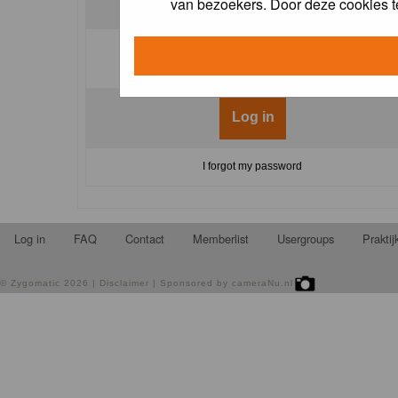
van bezoekers. Door deze cookies t
Log me on automatically each visit:
I forgot my password
Log in
FAQ
Contact
Memberlist
Usergroups
Prakti
©
Zygomatic
2026 |
Disclaimer
| Sponsored by
cameraNu.nl