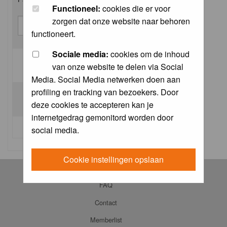
Functioneel:
cookies die er voor
zorgen dat onze website naar behoren
functioneert.
Sociale media:
cookies om de inhoud
van onze website te delen via Social
Log me on automatically each visit:
Media. Social Media netwerken doen aan
profiling en tracking van bezoekers. Door
deze cookies te accepteren kan je
internetgedrag gemonitord worden door
I forgot my password
social media.
Cookie instellingen opslaan
Log in
FAQ
Contact
Memberlist