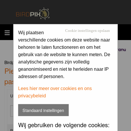
MENU
Cookie instellingen opslaan
Wij plaatsen
verschillende cookies om deze website naar
behoren te laten functioneren en om het
Sponsored by
gebruik van de website te kunnen meten. De
Birdpix.nl Forum Index
analytische gegevens zijn volledig
Please enter your username and
geanonimiseerd en niet te herleiden naar IP
adressen of personen.
password to log in.
Lees hier meer over cookies en ons
privacybeleid
Username:
Standaard instellingen
Wij gebruiken de volgende cookies:
Password: