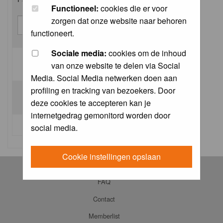
Functioneel:
cookies die er voor
zorgen dat onze website naar behoren
functioneert.
Sociale media:
cookies om de inhoud
van onze website te delen via Social
Log me on automatically each visit:
Media. Social Media netwerken doen aan
profiling en tracking van bezoekers. Door
deze cookies te accepteren kan je
internetgedrag gemonitord worden door
I forgot my password
social media.
Cookie instellingen opslaan
Log in
FAQ
Contact
Memberlist