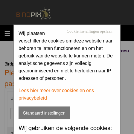
MENU
Cookie instellingen opslaan
Wij plaatsen
verschillende cookies om deze website naar
behoren te laten functioneren en om het
Sponsored by
gebruik van de website te kunnen meten. De
Birdpix.nl Forum Index
analytische gegevens zijn volledig
Please enter your username and
geanonimiseerd en niet te herleiden naar IP
adressen of personen.
password to log in.
Lees hier meer over cookies en ons
privacybeleid
Username:
Standaard instellingen
Wij gebruiken de volgende cookies:
Password: