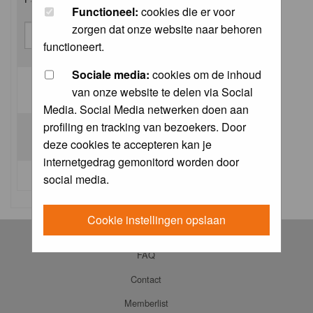
Functioneel:
cookies die er voor
zorgen dat onze website naar behoren
functioneert.
Sociale media:
cookies om de inhoud
van onze website te delen via Social
Log me on automatically each visit:
Media. Social Media netwerken doen aan
profiling en tracking van bezoekers. Door
deze cookies te accepteren kan je
internetgedrag gemonitord worden door
I forgot my password
social media.
Cookie instellingen opslaan
Log in
FAQ
Contact
Memberlist