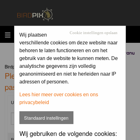
MENU
Cookie instellingen opslaan
Wij plaatsen
verschillende cookies om deze website naar
behoren te laten functioneren en om het
Sponsored by
gebruik van de website te kunnen meten. De
Birdpix.nl Forum Index
analytische gegevens zijn volledig
Please enter your username and
geanonimiseerd en niet te herleiden naar IP
adressen of personen.
password to log in.
Lees hier meer over cookies en ons
privacybeleid
Username:
Standaard instellingen
Wij gebruiken de volgende cookies:
Password: