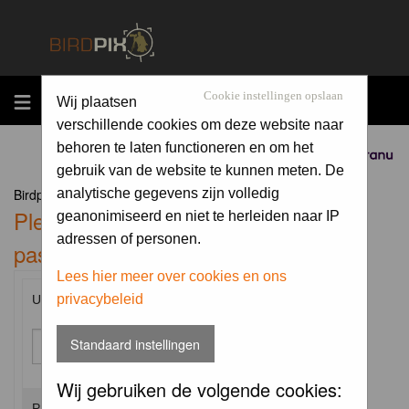
MENU
Cookie instellingen opslaan
Wij plaatsen
verschillende cookies om deze website naar
behoren te laten functioneren en om het
Sponsored by
gebruik van de website te kunnen meten. De
Birdpix.nl Forum Index
analytische gegevens zijn volledig
Please enter your username and
geanonimiseerd en niet te herleiden naar IP
adressen of personen.
password to log in.
Lees hier meer over cookies en ons
privacybeleid
Username:
Standaard instellingen
Wij gebruiken de volgende cookies:
Password: