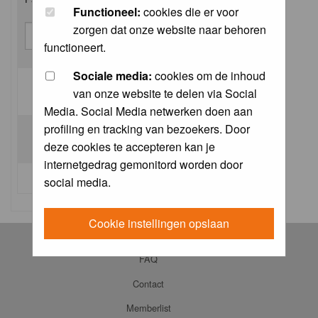
Functioneel:
cookies die er voor
zorgen dat onze website naar behoren
functioneert.
Sociale media:
cookies om de inhoud
van onze website te delen via Social
Log me on automatically each visit:
Media. Social Media netwerken doen aan
profiling en tracking van bezoekers. Door
deze cookies te accepteren kan je
internetgedrag gemonitord worden door
I forgot my password
social media.
Cookie instellingen opslaan
Log in
FAQ
Contact
Memberlist