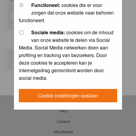
Functioneel:
cookies die er voor
zorgen dat onze website naar behoren
functioneert.
Sociale media:
cookies om de inhoud
van onze website te delen via Social
Log me on automatically each visit:
Media. Social Media netwerken doen aan
profiling en tracking van bezoekers. Door
deze cookies te accepteren kan je
internetgedrag gemonitord worden door
I forgot my password
social media.
Cookie instellingen opslaan
Log in
FAQ
Contact
Memberlist