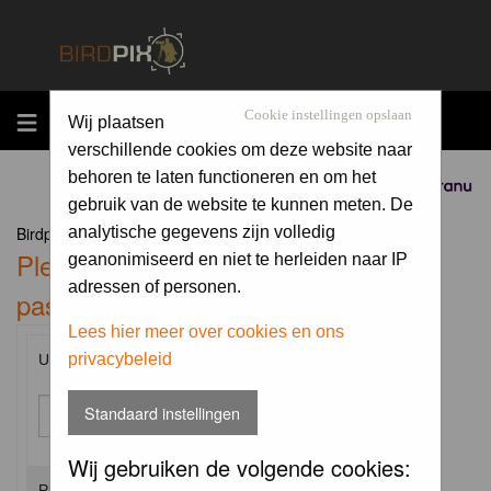
MENU
Cookie instellingen opslaan
Wij plaatsen
verschillende cookies om deze website naar
behoren te laten functioneren en om het
Sponsored by
gebruik van de website te kunnen meten. De
Birdpix.nl Forum Index
analytische gegevens zijn volledig
Please enter your username and
geanonimiseerd en niet te herleiden naar IP
adressen of personen.
password to log in.
Lees hier meer over cookies en ons
privacybeleid
Username:
Standaard instellingen
Wij gebruiken de volgende cookies:
Password: