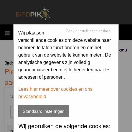
MENU
Cookie instellingen opslaan
Wij plaatsen
verschillende cookies om deze website naar
behoren te laten functioneren en om het
Sponsored by
gebruik van de website te kunnen meten. De
Birdpix.nl Forum Index
analytische gegevens zijn volledig
Please enter your username and
geanonimiseerd en niet te herleiden naar IP
adressen of personen.
password to log in.
Lees hier meer over cookies en ons
privacybeleid
Username:
Standaard instellingen
Wij gebruiken de volgende cookies:
Password: