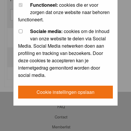
Functioneel:
cookies die er voor
zorgen dat onze website naar behoren
functioneert.
Sociale media:
cookies om de inhoud
van onze website te delen via Social
Log me on automatically each visit:
Media. Social Media netwerken doen aan
profiling en tracking van bezoekers. Door
deze cookies te accepteren kan je
internetgedrag gemonitord worden door
I forgot my password
social media.
Cookie instellingen opslaan
Log in
FAQ
Contact
Memberlist