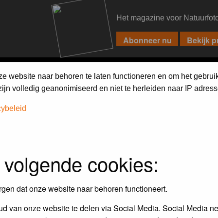
Het magazine voor Natuurfot
PIXPAS
FORUM
MAGAZINE
WEBSHOP
FAQ
SEARCH
ze website naar behoren te laten functioneren en om het gebrui
jn volledig geanonimiseerd en niet te herleiden naar IP adress
cybeleid
assword to log in.
 volgende cookies:
rgen dat onze website naar behoren functioneert.
d van onze website te delen via Social Media. Social Media ne