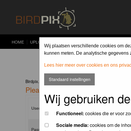
HOME
UPLOAD
ALBUMS
PHOTO COMPETITIONS
Wij plaatsen verschillende cookies om de
kunnen meten. De analytische gegevens zi
Lees hier meer over cookies en ons priva
Standaard instellingen
Birdpix.nl Forum Index
Please enter your username and p
Wij gebruiken de
Username:
Functioneel:
cookies die er voor zo
Sociale media:
cookies om de inhou
Password: