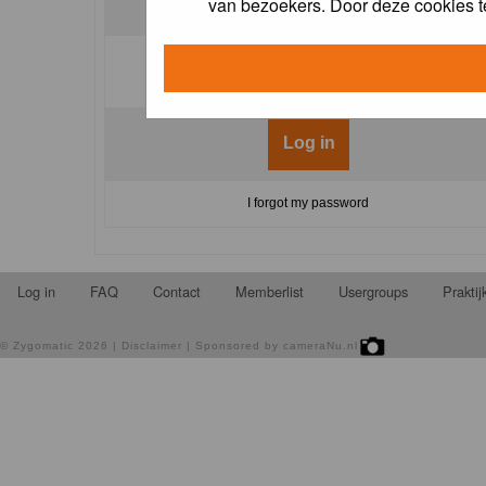
van bezoekers. Door deze cookies t
Log me on automatically each visit:
I forgot my password
Log in
FAQ
Contact
Memberlist
Usergroups
Prakti
©
Zygomatic
2026 |
Disclaimer
| Sponsored by
cameraNu.nl