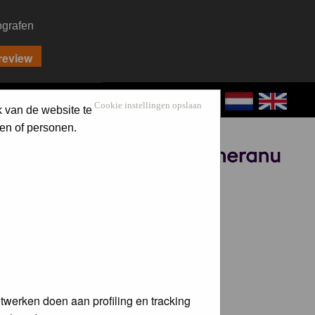
ografen
CONTACT
LOG IN
Cookie instellingen opslaan
k van de website te
en of personen.
Sponsored by
twerken doen aan profiling en tracking