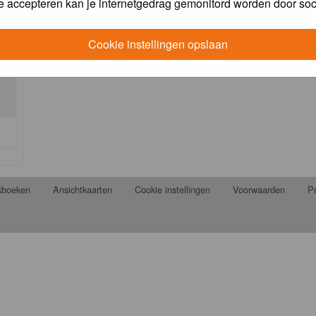
e accepteren kan je internetgedrag gemonitord worden door soc
Cookie instellingen opslaan
jkboeken
Ansichtkaarten
Cookie instellingen
Voorwaarden
Pr