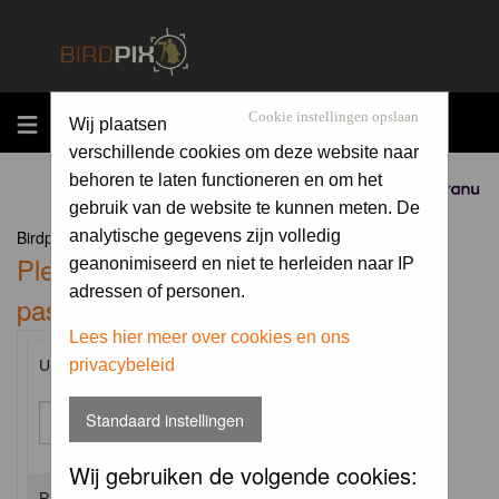
MENU
Cookie instellingen opslaan
Wij plaatsen
verschillende cookies om deze website naar
behoren te laten functioneren en om het
Sponsored by
gebruik van de website te kunnen meten. De
Birdpix.nl Forum Index
analytische gegevens zijn volledig
Please enter your username and
geanonimiseerd en niet te herleiden naar IP
adressen of personen.
password to log in.
Lees hier meer over cookies en ons
privacybeleid
Username:
Standaard instellingen
Wij gebruiken de volgende cookies:
Password: