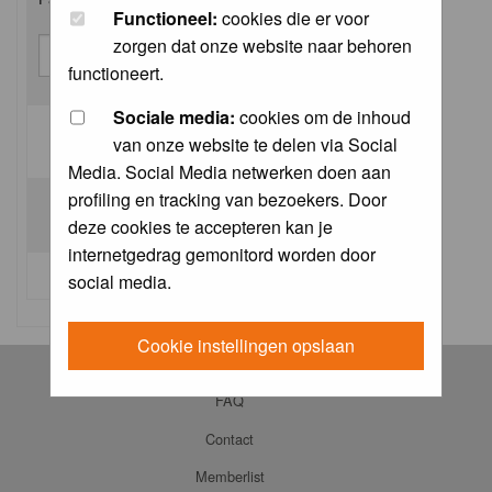
Functioneel:
cookies die er voor
zorgen dat onze website naar behoren
functioneert.
Sociale media:
cookies om de inhoud
van onze website te delen via Social
Log me on automatically each visit:
Media. Social Media netwerken doen aan
profiling en tracking van bezoekers. Door
deze cookies te accepteren kan je
internetgedrag gemonitord worden door
I forgot my password
social media.
Cookie instellingen opslaan
Log in
FAQ
Contact
Memberlist