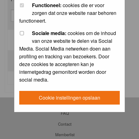
Functioneel:
cookies die er voor
zorgen dat onze website naar behoren
functioneert.
Sociale media:
cookies om de inhoud
van onze website te delen via Social
Log me on automatically each visit:
Media. Social Media netwerken doen aan
profiling en tracking van bezoekers. Door
deze cookies te accepteren kan je
internetgedrag gemonitord worden door
I forgot my password
social media.
Cookie instellingen opslaan
Log in
FAQ
Contact
Memberlist