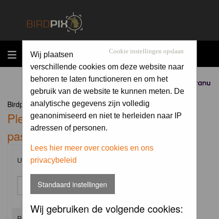
MENU
Cookie instellingen opslaan
Wij plaatsen
verschillende cookies om deze website naar
behoren te laten functioneren en om het
Sponsored by
gebruik van de website te kunnen meten. De
Birdpix.nl Forum Index
analytische gegevens zijn volledig
Please enter your username and
geanonimiseerd en niet te herleiden naar IP
adressen of personen.
password to log in.
Lees hier meer over cookies en ons
privacybeleid
Username:
Standaard instellingen
Wij gebruiken de volgende cookies:
Password: