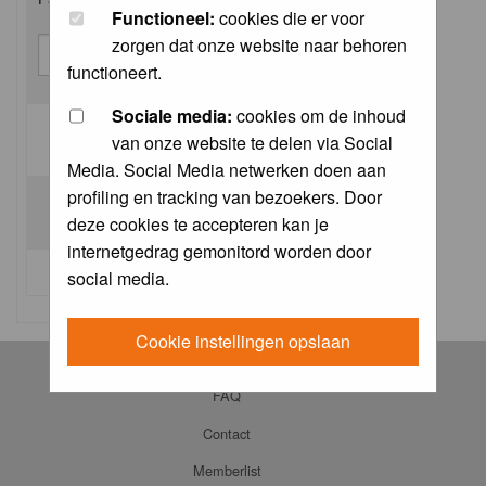
Functioneel:
cookies die er voor
zorgen dat onze website naar behoren
functioneert.
Sociale media:
cookies om de inhoud
van onze website te delen via Social
Log me on automatically each visit:
Media. Social Media netwerken doen aan
profiling en tracking van bezoekers. Door
deze cookies te accepteren kan je
internetgedrag gemonitord worden door
I forgot my password
social media.
Cookie instellingen opslaan
Log in
FAQ
Contact
Memberlist