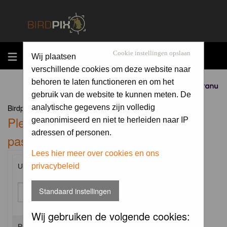
MENU
Cookie instellingen opslaan
Wij plaatsen
verschillende cookies om deze website naar
behoren te laten functioneren en om het
Sponsored by
gebruik van de website te kunnen meten. De
Birdpix.nl Forum Index
analytische gegevens zijn volledig
Please enter your username and
geanonimiseerd en niet te herleiden naar IP
adressen of personen.
password to log in.
Lees hier meer over cookies en ons
privacybeleid
Username:
Standaard instellingen
Wij gebruiken de volgende cookies:
Password: