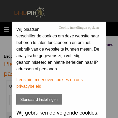
MENU
Cookie instellingen opslaan
Wij plaatsen
verschillende cookies om deze website naar
behoren te laten functioneren en om het
Sponsored by
gebruik van de website te kunnen meten. De
Birdpix.nl Forum Index
analytische gegevens zijn volledig
Please enter your username and
geanonimiseerd en niet te herleiden naar IP
adressen of personen.
password to log in.
Lees hier meer over cookies en ons
privacybeleid
Username:
Standaard instellingen
Wij gebruiken de volgende cookies:
Password: