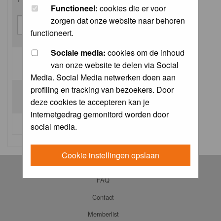
Functioneel:
cookies die er voor
zorgen dat onze website naar behoren
functioneert.
Sociale media:
cookies om de inhoud
van onze website te delen via Social
Log me on automatically each visit:
Media. Social Media netwerken doen aan
profiling en tracking van bezoekers. Door
deze cookies te accepteren kan je
internetgedrag gemonitord worden door
I forgot my password
social media.
Cookie instellingen opslaan
Log in
FAQ
Contact
Memberlist