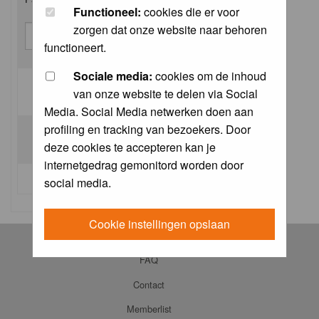
Functioneel:
cookies die er voor
zorgen dat onze website naar behoren
functioneert.
Sociale media:
cookies om de inhoud
van onze website te delen via Social
Log me on automatically each visit:
Media. Social Media netwerken doen aan
profiling en tracking van bezoekers. Door
deze cookies te accepteren kan je
internetgedrag gemonitord worden door
I forgot my password
social media.
Cookie instellingen opslaan
Log in
FAQ
Contact
Memberlist