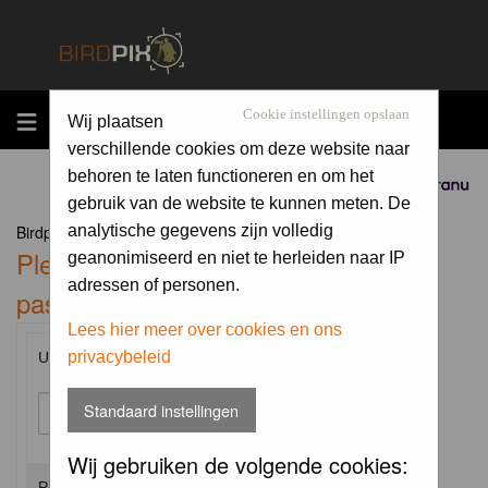
MENU
Cookie instellingen opslaan
Wij plaatsen
verschillende cookies om deze website naar
behoren te laten functioneren en om het
Sponsored by
gebruik van de website te kunnen meten. De
Birdpix.nl Forum Index
analytische gegevens zijn volledig
Please enter your username and
geanonimiseerd en niet te herleiden naar IP
adressen of personen.
password to log in.
Lees hier meer over cookies en ons
privacybeleid
Username:
Standaard instellingen
Wij gebruiken de volgende cookies:
Password: