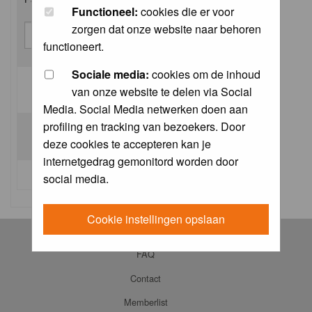
Functioneel:
cookies die er voor
zorgen dat onze website naar behoren
functioneert.
Sociale media:
cookies om de inhoud
van onze website te delen via Social
Log me on automatically each visit:
Media. Social Media netwerken doen aan
profiling en tracking van bezoekers. Door
deze cookies te accepteren kan je
internetgedrag gemonitord worden door
I forgot my password
social media.
Cookie instellingen opslaan
Log in
FAQ
Contact
Memberlist