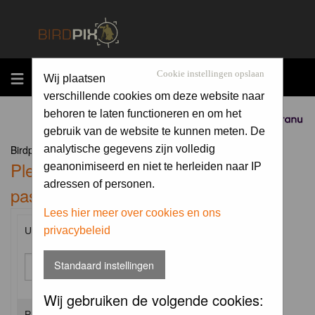
MENU
Cookie instellingen opslaan
Wij plaatsen
verschillende cookies om deze website naar
behoren te laten functioneren en om het
Sponsored by
gebruik van de website te kunnen meten. De
Birdpix.nl Forum Index
analytische gegevens zijn volledig
Please enter your username and
geanonimiseerd en niet te herleiden naar IP
adressen of personen.
password to log in.
Lees hier meer over cookies en ons
privacybeleid
Username:
Standaard instellingen
Wij gebruiken de volgende cookies:
Password: