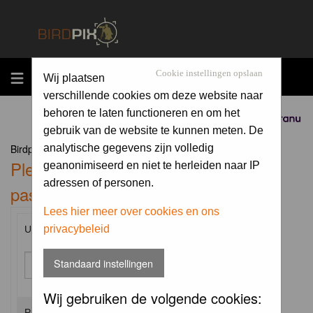
MENU
Cookie instellingen opslaan
Wij plaatsen
verschillende cookies om deze website naar
behoren te laten functioneren en om het
Sponsored by
gebruik van de website te kunnen meten. De
Birdpix.nl Forum Index
analytische gegevens zijn volledig
Please enter your username and
geanonimiseerd en niet te herleiden naar IP
adressen of personen.
password to log in.
Lees hier meer over cookies en ons
privacybeleid
Username:
Standaard instellingen
Wij gebruiken de volgende cookies:
Password: