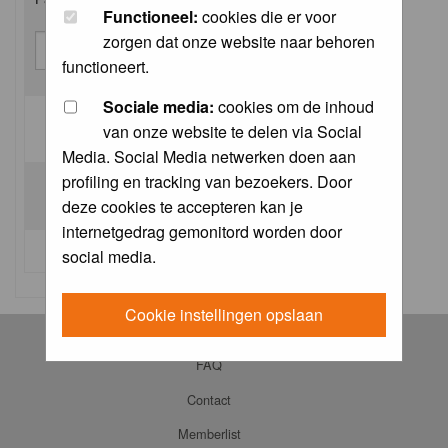
Functioneel:
cookies die er voor
zorgen dat onze website naar behoren
functioneert.
Sociale media:
cookies om de inhoud
van onze website te delen via Social
Log me on automatically each visit:
Media. Social Media netwerken doen aan
profiling en tracking van bezoekers. Door
deze cookies te accepteren kan je
internetgedrag gemonitord worden door
I forgot my password
social media.
Cookie instellingen opslaan
Log in
FAQ
Contact
Memberlist