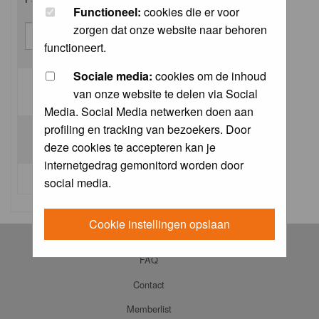
Functioneel:
cookies die er voor
zorgen dat onze website naar behoren
functioneert.
Sociale media:
cookies om de inhoud
van onze website te delen via Social
Log me on automatically each visit:
Media. Social Media netwerken doen aan
profiling en tracking van bezoekers. Door
deze cookies te accepteren kan je
internetgedrag gemonitord worden door
I forgot my password
social media.
Cookie instellingen opslaan
Log in
FAQ
Contact
Memberlist