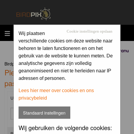
MENU
Cookie instellingen opslaan
Wij plaatsen
verschillende cookies om deze website naar
behoren te laten functioneren en om het
Sponsored by
gebruik van de website te kunnen meten. De
Birdpix.nl Forum Index
analytische gegevens zijn volledig
Please enter your username and
geanonimiseerd en niet te herleiden naar IP
adressen of personen.
password to log in.
Lees hier meer over cookies en ons
privacybeleid
Username:
Standaard instellingen
Wij gebruiken de volgende cookies:
Password: