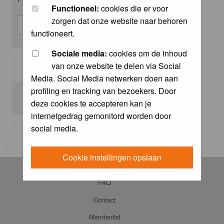
Functioneel:
cookies die er voor
zorgen dat onze website naar behoren
functioneert.
Sociale media:
cookies om de inhoud
van onze website te delen via Social
Log me on automatically each visit:
Media. Social Media netwerken doen aan
profiling en tracking van bezoekers. Door
deze cookies te accepteren kan je
internetgedrag gemonitord worden door
I forgot my password
social media.
Cookie instellingen opslaan
Log in
FAQ
Contact
Memberlist