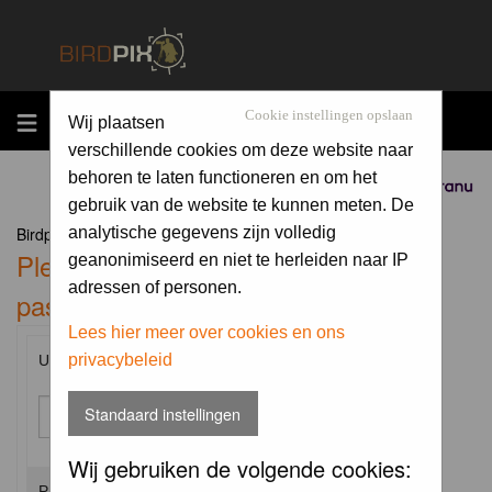
MENU
Cookie instellingen opslaan
Wij plaatsen
verschillende cookies om deze website naar
behoren te laten functioneren en om het
Sponsored by
gebruik van de website te kunnen meten. De
Birdpix.nl Forum Index
analytische gegevens zijn volledig
Please enter your username and
geanonimiseerd en niet te herleiden naar IP
adressen of personen.
password to log in.
Lees hier meer over cookies en ons
privacybeleid
Username:
Standaard instellingen
Wij gebruiken de volgende cookies:
Password: