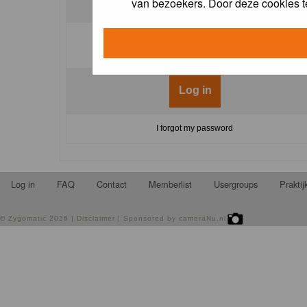
van bezoekers. Door deze cookies t
Log me on automatically each visit:
I forgot my password
Log in
FAQ
Contact
Memberlist
Usergroups
Prakti
©
Zygomatic
2026 |
Disclaimer
| Sponsored by
cameraNu.nl