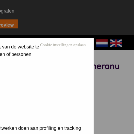
ografen
CONTACT
LOG IN
Cookie instellingen opslaan
k van de website te
en of personen.
Sponsored by
twerken doen aan profiling en tracking