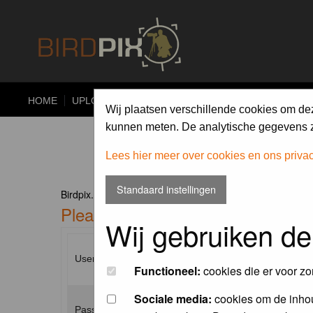
HOME
UPLOAD
ALBUMS
PHOTO COMPETITIONS
Wij plaatsen verschillende cookies om de
kunnen meten. De analytische gegevens zi
Lees hier meer over cookies en ons priva
Standaard instellingen
Birdpix.nl Forum Index
Please enter your username and p
Wij gebruiken de
Username:
Functioneel:
cookies die er voor zo
Sociale media:
cookies om de inhou
Password: