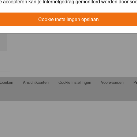
e accepteren kan je internetgedrag gemonitord worden door soc
Cookie instellingen opslaan
jkboeken
Ansichtkaarten
Cookie instellingen
Voorwaarden
Pr