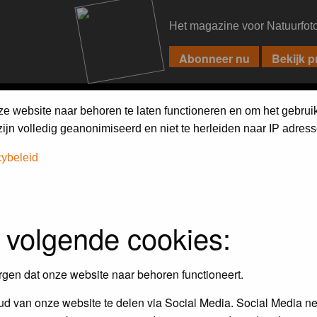
Het magazine voor Natuurfot
PIXPAS
FORUM
MAGAZINE
WEBSHOP
FAQ
SEARCH
ze website naar behoren te laten functioneren en om het gebrui
jn volledig geanonimiseerd en niet te herleiden naar IP adress
cybeleid
assword to log in.
 volgende cookies:
rgen dat onze website naar behoren functioneert.
d van onze website te delen via Social Media. Social Media ne