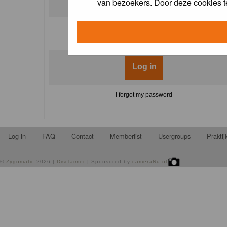
van bezoekers. Door deze cookies t
Log me on automatically each visit:
I forgot my password
Log in
FAQ
Contact
Memberlist
Usergroups
Prakti
©
Zygomatic
2026 |
Disclaimer
| Sponsored by
cameraNu.nl