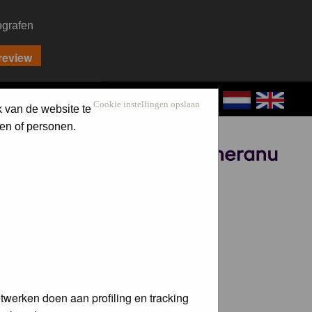
ografen
CONTACT
LOG IN
Cookie instellingen opslaan
k van de website te
en of personen.
Sponsored by
twerken doen aan profiling en tracking