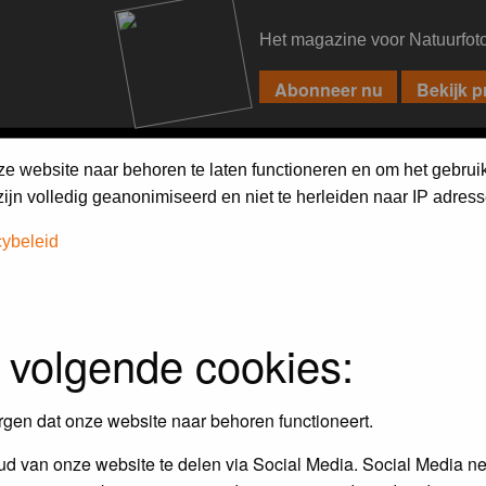
Het magazine voor Natuurfot
PIXPAS
FORUM
MAGAZINE
WEBSHOP
FAQ
SEARCH
ze website naar behoren te laten functioneren en om het gebrui
jn volledig geanonimiseerd en niet te herleiden naar IP adress
cybeleid
assword to log in.
 volgende cookies:
rgen dat onze website naar behoren functioneert.
d van onze website te delen via Social Media. Social Media ne