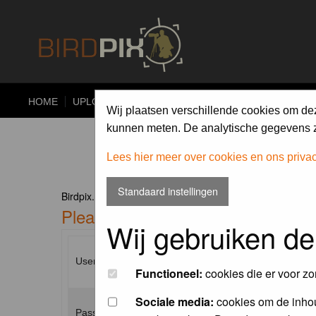
HOME
UPLOAD
ALBUMS
PHOTO COMPETITIONS
Wij plaatsen verschillende cookies om de
kunnen meten. De analytische gegevens zi
Lees hier meer over cookies en ons priva
Standaard instellingen
Birdpix.nl Forum Index
Please enter your username and p
Wij gebruiken de
Username:
Functioneel:
cookies die er voor zo
Sociale media:
cookies om de inhou
Password: