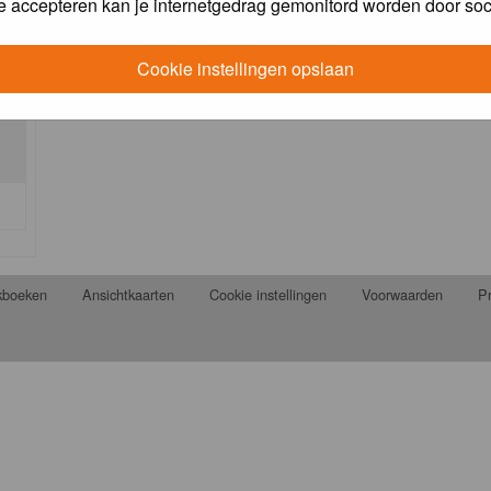
e accepteren kan je internetgedrag gemonitord worden door soc
Cookie instellingen opslaan
jkboeken
Ansichtkaarten
Cookie instellingen
Voorwaarden
Pr