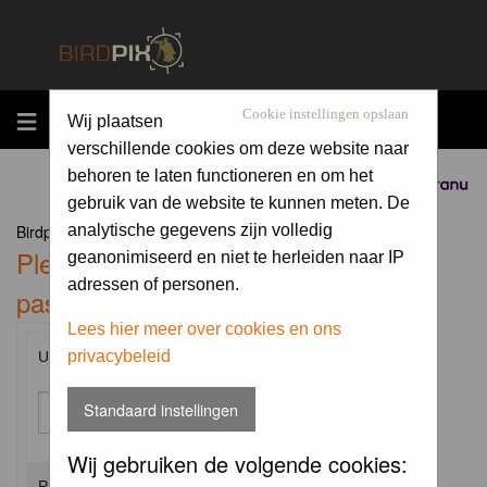
MENU
Cookie instellingen opslaan
Wij plaatsen
verschillende cookies om deze website naar
behoren te laten functioneren en om het
Sponsored by
gebruik van de website te kunnen meten. De
Birdpix.nl Forum Index
analytische gegevens zijn volledig
Please enter your username and
geanonimiseerd en niet te herleiden naar IP
adressen of personen.
password to log in.
Lees hier meer over cookies en ons
privacybeleid
Username:
Standaard instellingen
Wij gebruiken de volgende cookies:
Password: