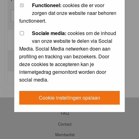
Functioneel:
cookies die er voor
zorgen dat onze website naar behoren
functioneert.
Sociale media:
cookies om de inhoud
van onze website te delen via Social
Log me on automatically each visit:
Media. Social Media netwerken doen aan
profiling en tracking van bezoekers. Door
deze cookies te accepteren kan je
internetgedrag gemonitord worden door
I forgot my password
social media.
Cookie instellingen opslaan
Log in
FAQ
Contact
Memberlist