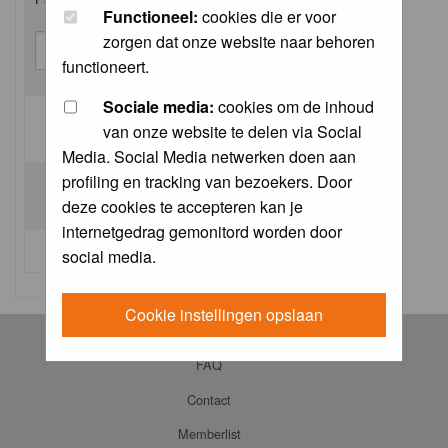
Functioneel:
cookies die er voor
zorgen dat onze website naar behoren
functioneert.
Sociale media:
cookies om de inhoud
van onze website te delen via Social
Log me on automatically each visit:
Media. Social Media netwerken doen aan
profiling en tracking van bezoekers. Door
deze cookies te accepteren kan je
internetgedrag gemonitord worden door
I forgot my password
social media.
Cookie instellingen opslaan
Log in
FAQ
Contact
Memberlist