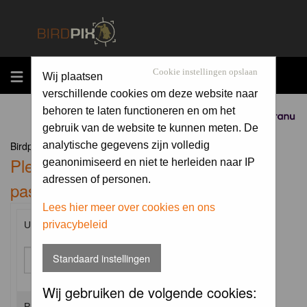
MENU
Cookie instellingen opslaan
Wij plaatsen
verschillende cookies om deze website naar
behoren te laten functioneren en om het
Sponsored by
gebruik van de website te kunnen meten. De
Birdpix.nl Forum Index
analytische gegevens zijn volledig
Please enter your username and
geanonimiseerd en niet te herleiden naar IP
adressen of personen.
password to log in.
Lees hier meer over cookies en ons
privacybeleid
Username:
Standaard instellingen
Wij gebruiken de volgende cookies:
Password: