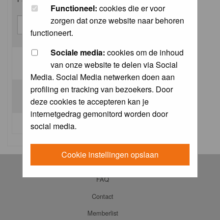
Functioneel:
cookies die er voor
zorgen dat onze website naar behoren
functioneert.
Sociale media:
cookies om de inhoud
van onze website te delen via Social
Log me on automatically each visit:
Media. Social Media netwerken doen aan
profiling en tracking van bezoekers. Door
deze cookies te accepteren kan je
internetgedrag gemonitord worden door
I forgot my password
social media.
Cookie instellingen opslaan
Log in
FAQ
Contact
Memberlist