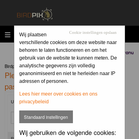
MENU
Cookie instellingen opslaan
Wij plaatsen
verschillende cookies om deze website naar
behoren te laten functioneren en om het
Sponsored by
gebruik van de website te kunnen meten. De
Birdpix.nl Forum Index
analytische gegevens zijn volledig
Please enter your username and
geanonimiseerd en niet te herleiden naar IP
adressen of personen.
password to log in.
Lees hier meer over cookies en ons
privacybeleid
Username:
Standaard instellingen
Wij gebruiken de volgende cookies:
Password: