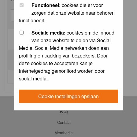
Functioneel:
cookies die er voor
zorgen dat onze website naar behoren
functioneert.
Sociale media:
cookies om de inhoud
van onze website te delen via Social
Log me on automatically each visit:
Media. Social Media netwerken doen aan
profiling en tracking van bezoekers. Door
deze cookies te accepteren kan je
internetgedrag gemonitord worden door
I forgot my password
social media.
Cookie instellingen opslaan
Log in
FAQ
Contact
Memberlist