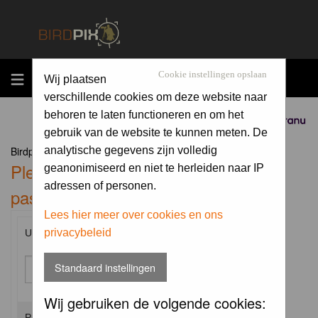
MENU
Cookie instellingen opslaan
Wij plaatsen
verschillende cookies om deze website naar
behoren te laten functioneren en om het
Sponsored by
gebruik van de website te kunnen meten. De
Birdpix.nl Forum Index
analytische gegevens zijn volledig
Please enter your username and
geanonimiseerd en niet te herleiden naar IP
adressen of personen.
password to log in.
Lees hier meer over cookies en ons
privacybeleid
Username:
Standaard instellingen
Wij gebruiken de volgende cookies:
Password: