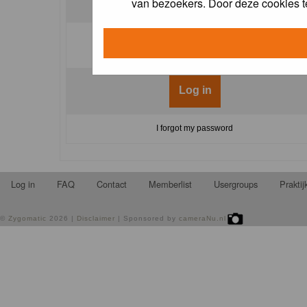
van bezoekers. Door deze cookies t
Log me on automatically each visit:
I forgot my password
Log in
FAQ
Contact
Memberlist
Usergroups
Prakti
©
Zygomatic
2026 |
Disclaimer
| Sponsored by
cameraNu.nl