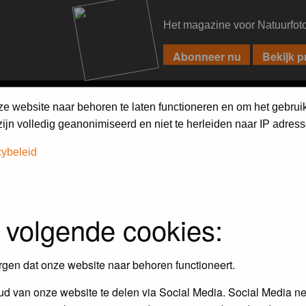
Het magazine voor Natuurfot
PIXPAS
FORUM
MAGAZINE
WEBSHOP
FAQ
SEARCH
ze website naar behoren te laten functioneren en om het gebrui
jn volledig geanonimiseerd en niet te herleiden naar IP adress
cybeleid
assword to log in.
 volgende cookies:
rgen dat onze website naar behoren functioneert.
d van onze website te delen via Social Media. Social Media ne