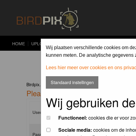
HOME
UPLOAD
ALBUMS
PHOTO COMPETITIONS
Wij plaatsen verschillende cookies om de
kunnen meten. De analytische gegevens zi
Lees hier meer over cookies en ons priva
Standaard instellingen
Birdpix.nl Forum Index
Please enter your username and p
Wij gebruiken de
Username:
Functioneel:
cookies die er voor zo
Sociale media:
cookies om de inhou
Password: