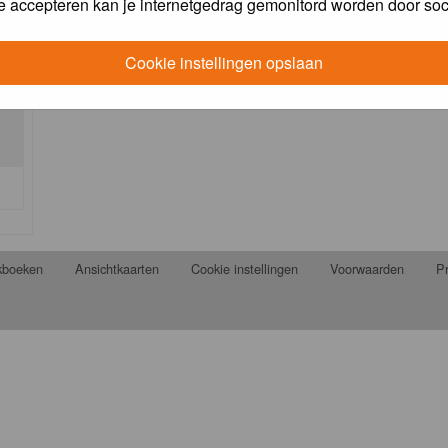
e accepteren kan je internetgedrag gemonitord worden door soc
Cookie instellingen opslaan
jkboeken
Ansichtkaarten
Cookie instellingen
Voorwaarden
Pr