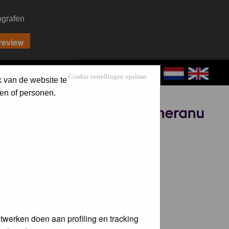
ografen
CONTACT
LOG IN
Cookie instellingen opslaan
k van de website te
en of personen.
Sponsored by
twerken doen aan profiling en tracking