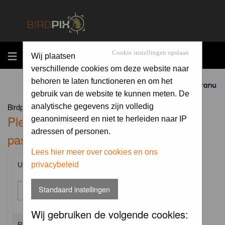
MENU
Cookie instellingen opslaan
Wij plaatsen
verschillende cookies om deze website naar
behoren te laten functioneren en om het
Sponsored by
gebruik van de website te kunnen meten. De
Birdpix.nl Forum Index
analytische gegevens zijn volledig
Please enter your username and
geanonimiseerd en niet te herleiden naar IP
adressen of personen.
password to log in.
Lees hier meer over cookies en ons
privacybeleid
Username:
Standaard instellingen
Wij gebruiken de volgende cookies:
Password: