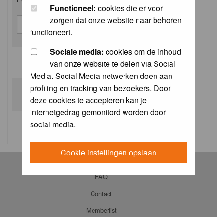
Functioneel:
cookies die er voor
zorgen dat onze website naar behoren
functioneert.
Sociale media:
cookies om de inhoud
van onze website te delen via Social
Log me on automatically each visit:
Media. Social Media netwerken doen aan
profiling en tracking van bezoekers. Door
deze cookies te accepteren kan je
internetgedrag gemonitord worden door
I forgot my password
social media.
Cookie instellingen opslaan
Log in
FAQ
Contact
Memberlist