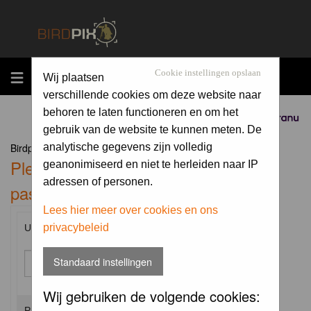
MENU
Cookie instellingen opslaan
Wij plaatsen
verschillende cookies om deze website naar
behoren te laten functioneren en om het
Sponsored by
gebruik van de website te kunnen meten. De
Birdpix.nl Forum Index
analytische gegevens zijn volledig
Please enter your username and
geanonimiseerd en niet te herleiden naar IP
adressen of personen.
password to log in.
Lees hier meer over cookies en ons
privacybeleid
Username:
Standaard instellingen
Wij gebruiken de volgende cookies:
Password: