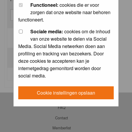
Functioneel:
cookies die er voor
zorgen dat onze website naar behoren
functioneert.
Sociale media:
cookies om de inhoud
van onze website te delen via Social
Log me on automatically each visit:
Media. Social Media netwerken doen aan
profiling en tracking van bezoekers. Door
deze cookies te accepteren kan je
internetgedrag gemonitord worden door
I forgot my password
social media.
Cookie instellingen opslaan
Log in
FAQ
Contact
Memberlist