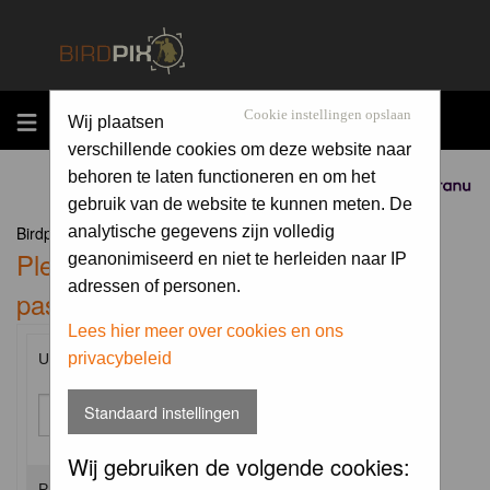
MENU
Cookie instellingen opslaan
Wij plaatsen
verschillende cookies om deze website naar
behoren te laten functioneren en om het
Sponsored by
gebruik van de website te kunnen meten. De
Birdpix.nl Forum Index
analytische gegevens zijn volledig
Please enter your username and
geanonimiseerd en niet te herleiden naar IP
adressen of personen.
password to log in.
Lees hier meer over cookies en ons
privacybeleid
Username:
Standaard instellingen
Wij gebruiken de volgende cookies:
Password: