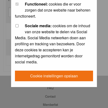
Functioneel:
cookies die er voor
zorgen dat onze website naar behoren
functioneert.
Sociale media:
cookies om de inhoud
van onze website te delen via Social
Log me on automatically each visit:
Media. Social Media netwerken doen aan
profiling en tracking van bezoekers. Door
deze cookies te accepteren kan je
internetgedrag gemonitord worden door
I forgot my password
social media.
Cookie instellingen opslaan
Log in
FAQ
Contact
Memberlist