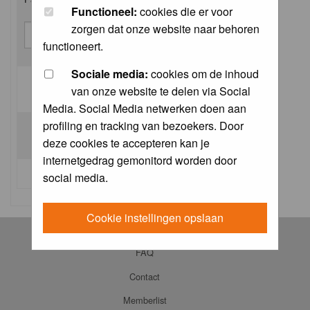
Functioneel:
cookies die er voor
zorgen dat onze website naar behoren
functioneert.
Sociale media:
cookies om de inhoud
van onze website te delen via Social
Log me on automatically each visit:
Media. Social Media netwerken doen aan
profiling en tracking van bezoekers. Door
deze cookies te accepteren kan je
internetgedrag gemonitord worden door
I forgot my password
social media.
Cookie instellingen opslaan
Log in
FAQ
Contact
Memberlist