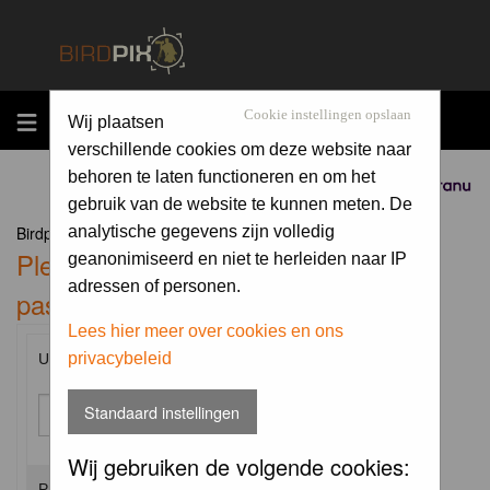
MENU
Cookie instellingen opslaan
Wij plaatsen
verschillende cookies om deze website naar
behoren te laten functioneren en om het
Sponsored by
gebruik van de website te kunnen meten. De
Birdpix.nl Forum Index
analytische gegevens zijn volledig
Please enter your username and
geanonimiseerd en niet te herleiden naar IP
adressen of personen.
password to log in.
Lees hier meer over cookies en ons
privacybeleid
Username:
Standaard instellingen
Wij gebruiken de volgende cookies:
Password: