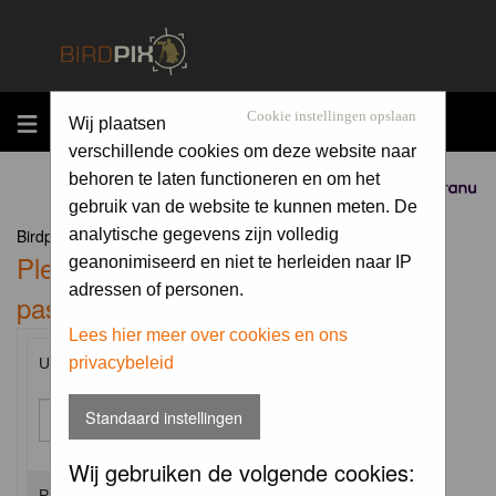
MENU
Cookie instellingen opslaan
Wij plaatsen
verschillende cookies om deze website naar
behoren te laten functioneren en om het
Sponsored by
gebruik van de website te kunnen meten. De
Birdpix.nl Forum Index
analytische gegevens zijn volledig
Please enter your username and
geanonimiseerd en niet te herleiden naar IP
adressen of personen.
password to log in.
Lees hier meer over cookies en ons
privacybeleid
Username:
Standaard instellingen
Wij gebruiken de volgende cookies:
Password: