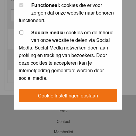
Functioneel:
cookies die er voor
zorgen dat onze website naar behoren
functioneert.
Sociale media:
cookies om de inhoud
van onze website te delen via Social
Log me on automatically each visit:
Media. Social Media netwerken doen aan
profiling en tracking van bezoekers. Door
deze cookies te accepteren kan je
internetgedrag gemonitord worden door
I forgot my password
social media.
Cookie instellingen opslaan
Log in
FAQ
Contact
Memberlist