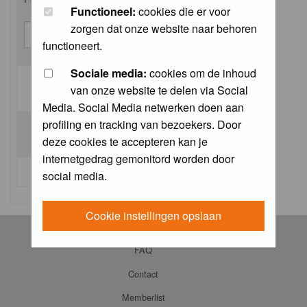
Functioneel:
cookies die er voor
zorgen dat onze website naar behoren
functioneert.
Sociale media:
cookies om de inhoud
van onze website te delen via Social
Log me on automatically each visit:
Media. Social Media netwerken doen aan
profiling en tracking van bezoekers. Door
deze cookies te accepteren kan je
internetgedrag gemonitord worden door
I forgot my password
social media.
Cookie instellingen opslaan
Log in
FAQ
Contact
Memberlist