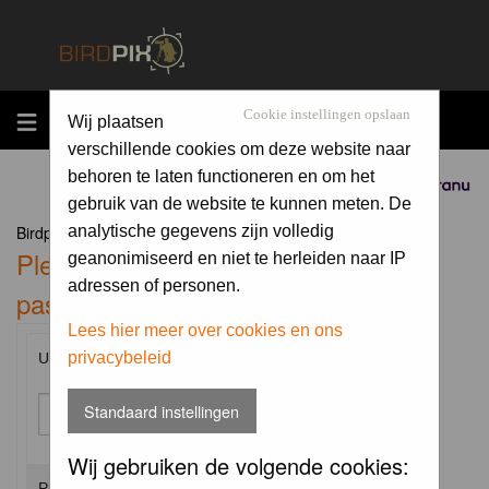
MENU
Cookie instellingen opslaan
Wij plaatsen
verschillende cookies om deze website naar
behoren te laten functioneren en om het
Sponsored by
gebruik van de website te kunnen meten. De
Birdpix.nl Forum Index
analytische gegevens zijn volledig
Please enter your username and
geanonimiseerd en niet te herleiden naar IP
adressen of personen.
password to log in.
Lees hier meer over cookies en ons
privacybeleid
Username:
Standaard instellingen
Wij gebruiken de volgende cookies:
Password: