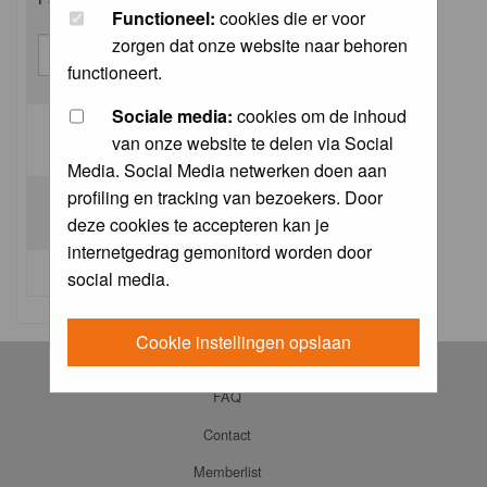
Functioneel:
cookies die er voor
zorgen dat onze website naar behoren
functioneert.
Sociale media:
cookies om de inhoud
van onze website te delen via Social
Log me on automatically each visit:
Media. Social Media netwerken doen aan
profiling en tracking van bezoekers. Door
deze cookies te accepteren kan je
internetgedrag gemonitord worden door
I forgot my password
social media.
Cookie instellingen opslaan
Log in
FAQ
Contact
Memberlist