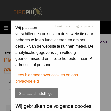
MENU
Cookie instellingen opslaan
Wij plaatsen
verschillende cookies om deze website naar
behoren te laten functioneren en om het
Sponsored by
gebruik van de website te kunnen meten. De
Birdpix.nl Forum Index
analytische gegevens zijn volledig
Please enter your username and
geanonimiseerd en niet te herleiden naar IP
adressen of personen.
password to log in.
Lees hier meer over cookies en ons
privacybeleid
Username:
Standaard instellingen
Wij gebruiken de volgende cookies:
Password: