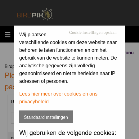
MENU
Cookie instellingen opslaan
Wij plaatsen
verschillende cookies om deze website naar
behoren te laten functioneren en om het
Sponsored by
gebruik van de website te kunnen meten. De
Birdpix.nl Forum Index
analytische gegevens zijn volledig
Please enter your username and
geanonimiseerd en niet te herleiden naar IP
adressen of personen.
password to log in.
Lees hier meer over cookies en ons
privacybeleid
Username:
Standaard instellingen
Wij gebruiken de volgende cookies:
Password: