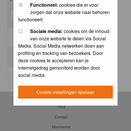
Functioneel:
cookies die er voor
zorgen dat onze website naar behoren
functioneert.
Sociale media:
cookies om de inhoud
van onze website te delen via Social
Log me on automatically each visit:
Media. Social Media netwerken doen aan
profiling en tracking van bezoekers. Door
deze cookies te accepteren kan je
internetgedrag gemonitord worden door
I forgot my password
social media.
Cookie instellingen opslaan
Log in
FAQ
Contact
Memberlist