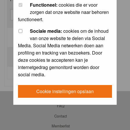
Functioneel:
cookies die er voor
zorgen dat onze website naar behoren
functioneert.
Sociale media:
cookies om de inhoud
van onze website te delen via Social
Log me on automatically each visit:
Media. Social Media netwerken doen aan
profiling en tracking van bezoekers. Door
deze cookies te accepteren kan je
internetgedrag gemonitord worden door
I forgot my password
social media.
Cookie instellingen opslaan
Log in
FAQ
Contact
Memberlist