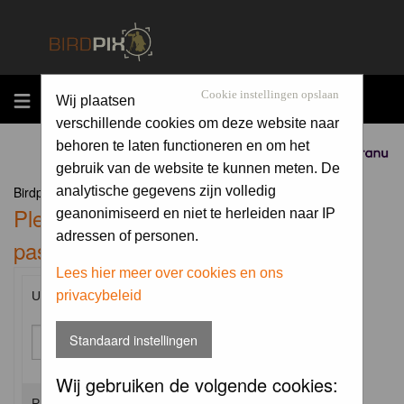
MENU
Cookie instellingen opslaan
Wij plaatsen
verschillende cookies om deze website naar
behoren te laten functioneren en om het
Sponsored by
gebruik van de website te kunnen meten. De
Birdpix.nl Forum Index
analytische gegevens zijn volledig
Please enter your username and
geanonimiseerd en niet te herleiden naar IP
adressen of personen.
password to log in.
Lees hier meer over cookies en ons
privacybeleid
Username:
Standaard instellingen
Wij gebruiken de volgende cookies:
Password: