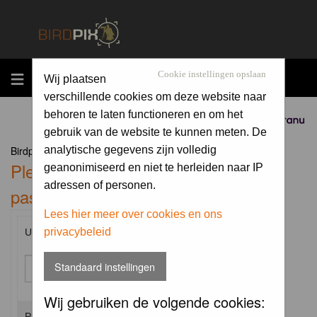
MENU
Cookie instellingen opslaan
Wij plaatsen
verschillende cookies om deze website naar
behoren te laten functioneren en om het
Sponsored by
gebruik van de website te kunnen meten. De
Birdpix.nl Forum Index
analytische gegevens zijn volledig
Please enter your username and
geanonimiseerd en niet te herleiden naar IP
adressen of personen.
password to log in.
Lees hier meer over cookies en ons
privacybeleid
Username:
Standaard instellingen
Wij gebruiken de volgende cookies:
Password: