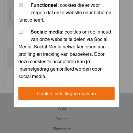
Functioneel:
cookies die er voor
zorgen dat onze website naar behoren
functioneert.
Sociale media:
cookies om de inhoud
van onze website te delen via Social
Log me on automatically each visit:
Media. Social Media netwerken doen aan
profiling en tracking van bezoekers. Door
deze cookies te accepteren kan je
internetgedrag gemonitord worden door
I forgot my password
social media.
Cookie instellingen opslaan
Log in
FAQ
Contact
Memberlist