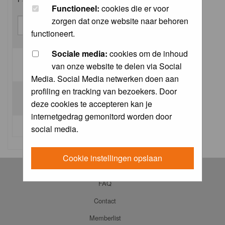
Functioneel:
cookies die er voor
zorgen dat onze website naar behoren
functioneert.
Sociale media:
cookies om de inhoud
van onze website te delen via Social
Log me on automatically each visit:
Media. Social Media netwerken doen aan
profiling en tracking van bezoekers. Door
deze cookies te accepteren kan je
internetgedrag gemonitord worden door
I forgot my password
social media.
Cookie instellingen opslaan
Log in
FAQ
Contact
Memberlist