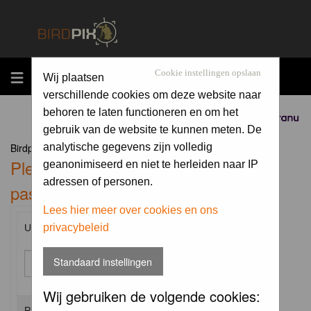
MENU
Cookie instellingen opslaan
Wij plaatsen
verschillende cookies om deze website naar
behoren te laten functioneren en om het
Sponsored by
gebruik van de website te kunnen meten. De
Birdpix.nl Forum Index
analytische gegevens zijn volledig
Please enter your username and
geanonimiseerd en niet te herleiden naar IP
adressen of personen.
password to log in.
Lees hier meer over cookies en ons
privacybeleid
Username:
Standaard instellingen
Wij gebruiken de volgende cookies:
Password: