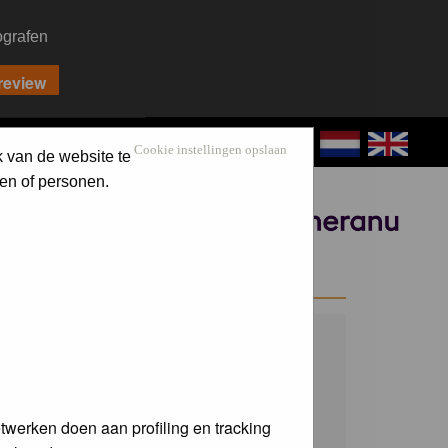
ografen
CONTACT
LOG IN
Cookie instellingen opslaan
k van de website te
en of personen.
Sponsored by
WELCOME GUEST
Username:
Password:
twerken doen aan profiling en tracking