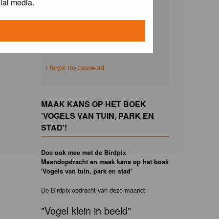
ial media.
Remember me
I forgot my password
MAAK KANS OP HET BOEK
'VOGELS VAN TUIN, PARK EN
STAD'!
Doe ook mee met de Birdpix
Maandopdracht en maak kans op het boek
'Vogels van tuin, park en stad'
De Birdpix opdracht van deze maand:
"Vogel klein in beeld"