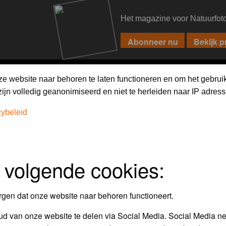
Het magazine voor Natuurfot
PIXPAS
FORUM
MAGAZINE
WEBSHOP
FAQ
SEARCH
ze website naar behoren te laten functioneren en om het gebrui
jn volledig geanonimiseerd en niet te herleiden naar IP adress
h on the forum
first.
cybeleid
 volgende cookies:
rgen dat onze website naar behoren functioneert.
d van onze website te delen via Social Media. Social Media ne