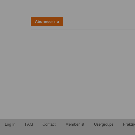
Log in
FAQ
Contact
Memberlist
Usergroups
Prakti