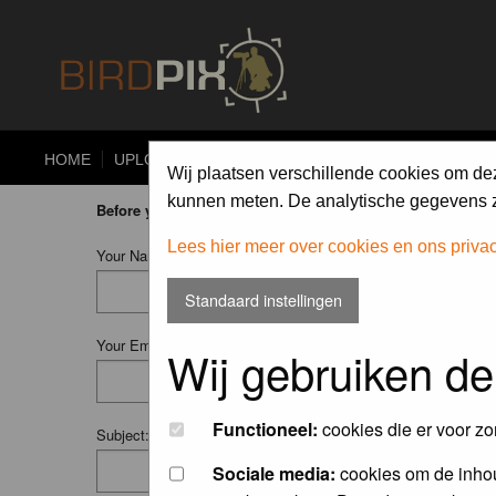
HOME
UPLOAD
ALBUMS
PHOTO COMPETITIONS
Wij plaatsen verschillende cookies om de
kunnen meten. De analytische gegevens zi
Before you ask your question:
please
read the FAQ
or
searc
Lees hier meer over cookies en ons priva
Your Name (Fill in your username if you have one):
Standaard instellingen
Your Email:
Wij gebruiken de
Functioneel:
cookies die er voor zo
Subject:
Sociale media:
cookies om de inhou