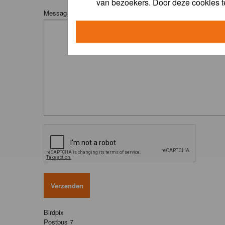
van bezoekers. Door deze cookies t
Message:
Birdpix
Postbus 7