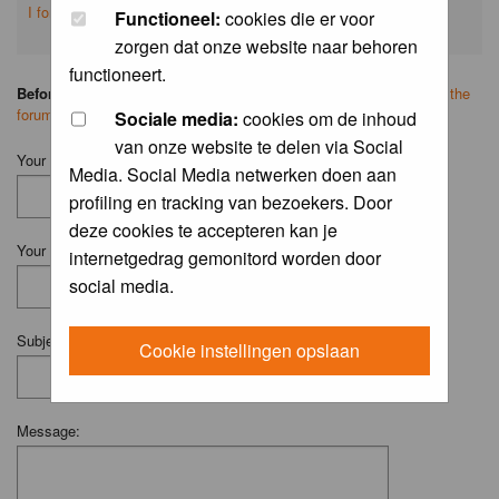
I forgot my password
Functioneel:
cookies die er voor
zorgen dat onze website naar behoren
functioneert.
Before you ask your question:
please
read the FAQ
or
search on the
forum
first.
Sociale media:
cookies om de inhoud
van onze website te delen via Social
Your Name (Fill in your username if you have one):
Media. Social Media netwerken doen aan
profiling en tracking van bezoekers. Door
deze cookies te accepteren kan je
Your Email:
internetgedrag gemonitord worden door
social media.
Subject:
Cookie instellingen opslaan
Message: